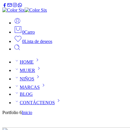
0
Carro
0
Lista de deseos
HOME
MUJER
NIÑOS
MARCAS
BLOG
CONTÁCTENOS
Portfolio 6
Inicio